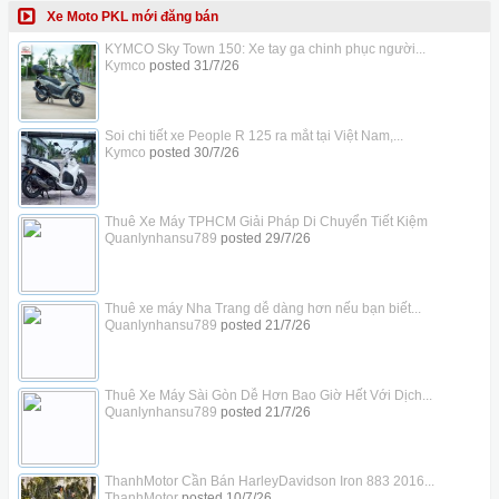
Xe Moto PKL mới đăng bán
KYMCO Sky Town 150: Xe tay ga chinh phục người...
Kymco
posted
31/7/26
Soi chi tiết xe People R 125 ra mắt tại Việt Nam,...
Kymco
posted
30/7/26
Thuê Xe Máy TPHCM Giải Pháp Di Chuyển Tiết Kiệm
Quanlynhansu789
posted
29/7/26
Thuê xe máy Nha Trang dễ dàng hơn nếu bạn biết...
Quanlynhansu789
posted
21/7/26
Thuê Xe Máy Sài Gòn Dễ Hơn Bao Giờ Hết Với Dịch...
Quanlynhansu789
posted
21/7/26
ThanhMotor Cần Bán HarleyDavidson Iron 883 2016...
ThanhMotor
posted
10/7/26