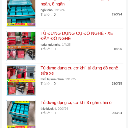
ngăn, 8 ngăn
ngô toàn
,
19/3/24
Trả lời:
0
19/3/24
TỦ ĐỰNG DỤNG CỤ ĐỒ NGHỀ - XE
ĐẨY ĐỒ NGHỀ
tudungdonghe
,
1/4/25
Trả lời:
0
1/4/25
Tủ đựng dụng cụ cơ khí, tủ đựng đồ nghề
sửa xe
thiết bị sửa chữa
,
29/3/25
Trả lời:
0
29/3/25
Tủ đựng dụng cụ cơ khí 3 ngăn chia ô
thietbicokhi
,
20/3/24
Trả lời:
0
20/3/24