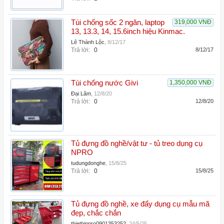
Túi chống sốc 2 ngăn, laptop
319,000 VNĐ
13, 13.3, 14, 15.6inch hiệu Kinmac.
Lê Thành Lộc
,
8/12/17
Trả lời:
0
8/12/17
Túi chống nước Givi
1,350,000 VNĐ
Đại Lâm
,
12/8/20
Trả lời:
0
12/8/20
Tủ đựng đồ nghề/vật tư - tủ treo dụng cụ
NPRO
tudungdonghe
,
15/8/25
Trả lời:
0
15/8/25
Tủ đựng đồ nghề, xe đẩy dụng cụ mẫu mã
đẹp, chắc chắn
thietbinpro0901353252
,
24/5/25