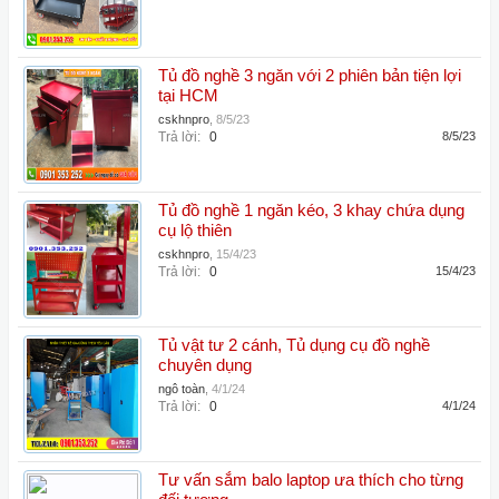
Tủ đồ nghề 3 ngăn với 2 phiên bản tiện lợi
tại HCM
cskhnpro
,
8/5/23
Trả lời:
0
8/5/23
Tủ đồ nghề 1 ngăn kéo, 3 khay chứa dụng
cụ lộ thiên
cskhnpro
,
15/4/23
Trả lời:
0
15/4/23
Tủ vật tư 2 cánh, Tủ dụng cụ đồ nghề
chuyên dụng
ngô toàn
,
4/1/24
Trả lời:
0
4/1/24
Tư vấn sắm balo laptop ưa thích cho từng