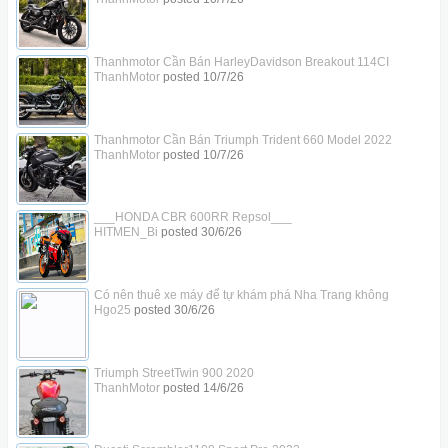
Thanhmotor Cần Bán HarleyDavidson Breakout 114CI
ThanhMotor
posted
10/7/26
Thanhmotor Cần Bán Triumph Trident 660 Model 2022
ThanhMotor
posted
10/7/26
___HONDA CBR 600RR Repsol___
HITMEN_Bi
posted
30/6/26
Có nên thuê xe máy để tự khám phá Nha Trang không
Hgo25
posted
30/6/26
Triumph StreetTwin 900 2020
ThanhMotor
posted
14/6/26