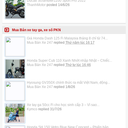
Ducati Scrambler1100 Sport Pro 2022
ThanhMotor
posted
14/6/26
Mua Bán xe tay ga, xe số PKN
Giá Honda Dash 125 Fi Malaysia tháng 8 chỉ từ 74...
Mua Bán Xe 247
replied
Thứ năm lúc 16:17
Honda Super Cub 110 Xanh Nhớt nhập Nhật – Chiếc...
Mua Bán Xe 247
replied
Thứ tư lúc 16:46
Hyosung GV350X chính thức ra mắt Việt Nam, động...
Mua Bán Xe 247
replied
1/8/26
Xe tay ga 50cc Fi cho học sinh cấp 3 – Vì sao...
Kymco
replied
31/7/26
Honda SH 150 Vetro Blue New Concept – Phiên bản...