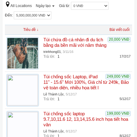
All Locations
Ngày tạo
Giá từ:
Đến:
Tiêu đề ↓
Bài viết cuối
Túi chứa đồ cá nhân đi du lịch
20,000 VNĐ
bằng da bền mãi với năm tháng
trinhhong01
,
3/11/16
Trả lời:
1
17/2/17
Túi chống sốc Laptop, iPad
249,000 VNĐ
11" - 15.6" Mới 100%, Giá chỉ từ 249k, Bảo
vệ toàn diện, nhiều họa tiết l
Lê Thành Lộc
,
5/12/17
Trả lời:
1
5/12/17
Túi chống sốc laptop
199,000 VNĐ
9.7,10,11.6 12, 13,14,15.6 inch họa tiết hoa
văn
Lê Thành Lộc
,
8/12/17
Trả lời:
1
8/12/17