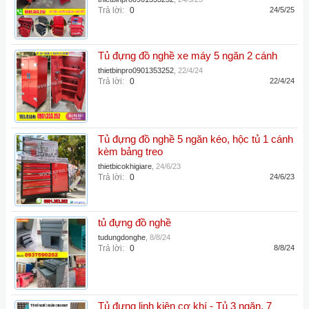
Trả lời:
0
24/5/25
Tủ đựng đồ nghề xe máy 5 ngăn 2 cánh
thietbinpro0901353252
,
22/4/24
Trả lời:
0
22/4/24
Tủ đựng đồ nghề 5 ngăn kéo, hộc tủ 1 cánh
kèm bảng treo
thietbicokhigiare
,
24/6/23
Trả lời:
0
24/6/23
tủ đựng đồ nghề
tudungdonghe
,
8/8/24
Trả lời:
0
8/8/24
Tủ đựng linh kiện cơ khí - Tủ 3 ngăn, 7