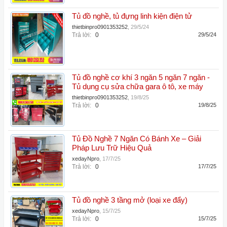
Tủ đồ nghề, tủ đựng linh kiện điện tử
thietbinpro0901353252
,
29/5/24
Trả lời:
0
29/5/24
Tủ đồ nghề cơ khí 3 ngăn 5 ngăn 7 ngăn -
Tủ dụng cụ sửa chữa gara ô tô, xe máy
thietbinpro0901353252
,
19/8/25
Trả lời:
0
19/8/25
Tủ Đồ Nghề 7 Ngăn Có Bánh Xe – Giải
Pháp Lưu Trữ Hiệu Quả
xedayNpro
,
17/7/25
Trả lời:
0
17/7/25
Tủ đồ nghề 3 tầng mở (loại xe đẩy)
xedayNpro
,
15/7/25
Trả lời:
0
15/7/25