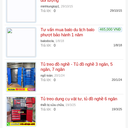
đối tượng
minhtungtop1
,
29/10/15
Trả lời:
0
29/10/15
Tư vấn mua balo du lịch balo
465,000 VNĐ
phượt bảo hành 1 năm
balodocla
,
1/8/18
Trả lời:
0
1/8/18
Tủ treo đồ nghề - Tủ đồ nghề 3 ngăn, 5
ngăn, 7 ngăn
ngô toàn
,
20/1/24
Trả lời:
0
20/1/24
Tủ treo dụng cụ vật tư, tủ đồ nghề 6 ngăn
thiết bị sửa chữa
,
19/3/25
Trả lời:
0
19/3/25