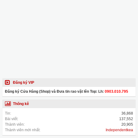
Đăng ký VIP
Đăng ký Cửa Hàng (Shop) và Đưa tin rao vặt lên Top: Lh:
0903.010.795
Thống kê
Tin:
36,868
Bài viết:
137,552
Thành viên:
20,905
Thành viên mới nhất:
Independentkea