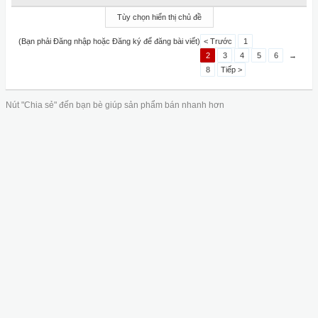
Tùy chọn hiển thị chủ đề
(Bạn phải Đăng nhập hoặc Đăng ký để đăng bài viết)
< Trước
1
2
3
4
5
6
→
8
Tiếp >
Nút "Chia sẻ" đến bạn bè giúp sản phẩm bán nhanh hơn