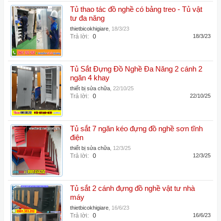
Tủ thao tác đồ nghề có bảng treo - Tủ vật
tư đa năng
thietbicokhigiare
,
18/3/23
Trả lời:
0
18/3/23
Tủ Sắt Đựng Đồ Nghề Đa Năng 2 cánh 2
ngăn 4 khay
thiết bị sửa chữa
,
22/10/25
Trả lời:
0
22/10/25
Tủ sắt 7 ngăn kéo đựng đồ nghề sơn tĩnh
điện
thiết bị sửa chữa
,
12/3/25
Trả lời:
0
12/3/25
Tủ sắt 2 cánh đựng đồ nghề vật tư nhà
máy
thietbicokhigiare
,
16/6/23
Trả lời:
0
16/6/23