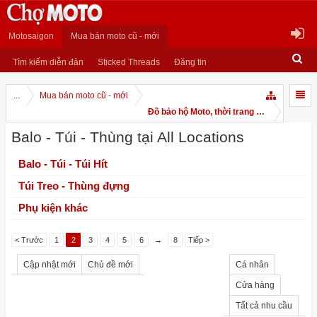
Motosaigon
Mua bán moto cũ - mới
Tìm kiếm diễn đàn
Sticked Threads
Đăng tin
...
Mua bán moto cũ - mới
Đồ bảo hộ Moto, thời trang Moto
Balo - Túi - Thùng tại All Locations
Balo - Túi - Túi Hít
Túi Treo - Thùng đựng
Phụ kiện khác
< Trước
1
2
3
4
5
6
→
8
Tiếp >
Cập nhật mới
Chủ đề mới
Cá nhân
Cửa hàng
Tất cả nhu cầu