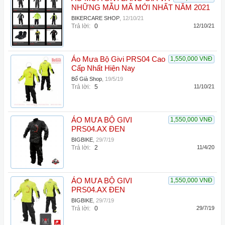
NHỮNG MẪU MÃ MỚI NHẤT NĂM 2021
BIKERCARE SHOP
,
12/10/21
Trả lời:
0
12/10/21
Áo Mưa Bộ Givi PRS04 Cao
1,550,000 VNĐ
Cấp Nhất Hiện Nay
Bố Già Shop
,
19/5/19
Trả lời:
5
11/10/21
ÁO MƯA BỘ GIVI
1,550,000 VNĐ
PRS04.AX ĐEN
BIGBIKE
,
29/7/19
Trả lời:
2
11/4/20
ÁO MƯA BỘ GIVI
1,550,000 VNĐ
PRS04.AX ĐEN
BIGBIKE
,
29/7/19
Trả lời:
0
29/7/19