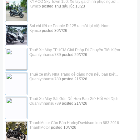
KYMCO Sky Town 150: Xe tay ga chinh phục người...
Kymco
posted
Thứ sáu lúc 13:23
Soi chi tiết xe People R 125 ra mắt tại Việt Nam,...
Kymco
posted
30/7/26
Thuê Xe Máy TPHCM Giải Pháp Di Chuyển Tiết Kiệm
Quanlynhansu789
posted
29/7/26
Thuê xe máy Nha Trang dễ dàng hơn nếu bạn biết...
Quanlynhansu789
posted
21/7/26
Thuê Xe Máy Sài Gòn Dễ Hơn Bao Giờ Hết Với Dịch...
Quanlynhansu789
posted
21/7/26
ThanhMotor Cần Bán HarleyDavidson Iron 883 2016...
ThanhMotor
posted
10/7/26