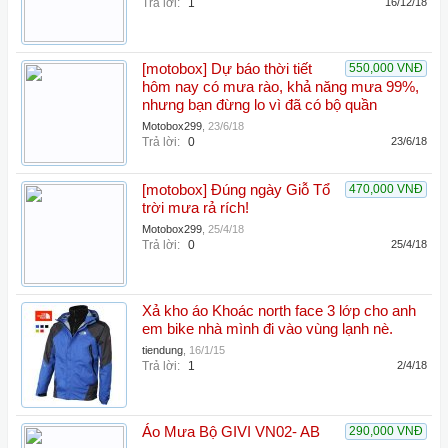
Trả lời:
1
16/12/18
[motobox] Dự báo thời tiết
550,000 VNĐ
hôm nay có mưa rào, khả năng mưa 99%,
nhưng bạn đừng lo vì đã có bộ quần
Motobox299
,
23/6/18
Trả lời:
0
23/6/18
[motobox] Đúng ngày Giỗ Tổ
470,000 VNĐ
trời mưa rả rích!
Motobox299
,
25/4/18
Trả lời:
0
25/4/18
Xả kho áo Khoác north face 3 lớp cho anh
em bike nhà mình đi vào vùng lạnh nè.
tiendung
,
16/1/15
Trả lời:
1
2/4/18
Áo Mưa Bộ GIVI VN02- AB
290,000 VNĐ