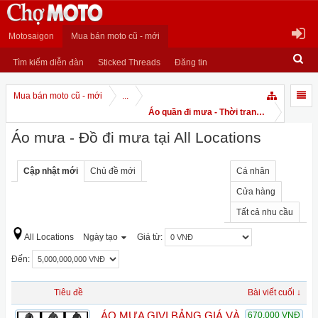
Motosaigon
Mua bán moto cũ - mới
Tìm kiếm diễn đàn
Sticked Threads
Đăng tin
Mua bán moto cũ - mới
...
Áo quần đi mưa - Thời trang moto - mô hì
Áo mưa - Đồ đi mưa tại All Locations
Cập nhật mới
Chủ đề mới
Cá nhân
Cửa hàng
Tất cả nhu cầu
All Locations
Ngày tạo
Giá từ:
Đến:
Tiêu đề
Bài viết cuối ↓
ÁO MƯA GIVI BẢNG GIÁ VÀ
670,000 VNĐ