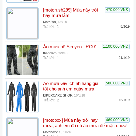
[motorush299] Mùa này trời
470,000 VNĐ
hay mưa lắm
Moto299
,
1/6/18
Trả lời:
1
8/3/19
Áo mưa bộ Scoyco - RC01
1,100,000 VNĐ
thanhlam
,
3/9/16
Trả lời:
1
21/1/19
Áo mưa Givi chính hãng giá
580,000 VNĐ
tốt cho anh em ngày mưa
BIKERCARE SHOP
,
10/8/18
Trả lời:
2
15/1/19
[motobox] Mùa này trời hay
469,000 VNĐ
mưa, anh em đã có áo mưa để mặc chưa!
Motobox299
,
1/6/18