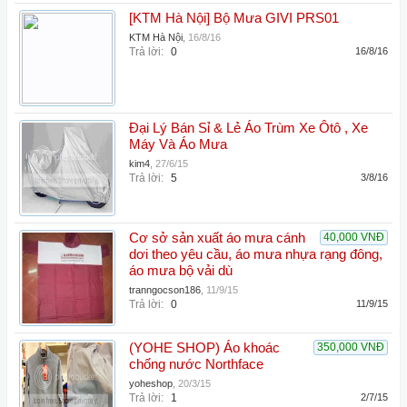
[KTM Hà Nội] Bộ Mưa GIVI PRS01
KTM Hà Nội
,
16/8/16
Trả lời:
0
16/8/16
Đại Lý Bán Sỉ & Lẻ Áo Trùm Xe Ôtô , Xe
Máy Và Áo Mưa
kim4
,
27/6/15
Trả lời:
5
3/8/16
Cơ sở sản xuất áo mưa cánh
40,000 VNĐ
dơi theo yêu cầu, áo mưa nhựa rạng đông,
áo mưa bộ vải dù
tranngocson186
,
11/9/15
Trả lời:
0
11/9/15
(YOHE SHOP) Áo khoác
350,000 VNĐ
chống nước Northface
yoheshop
,
20/3/15
Trả lời:
1
2/7/15