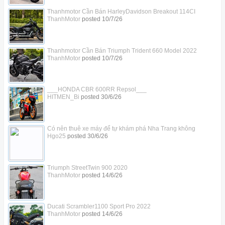
Thanhmotor Cần Bán HarleyDavidson Breakout 114CI
ThanhMotor
posted
10/7/26
Thanhmotor Cần Bán Triumph Trident 660 Model 2022
ThanhMotor
posted
10/7/26
___HONDA CBR 600RR Repsol___
HITMEN_Bi
posted
30/6/26
Có nên thuê xe máy để tự khám phá Nha Trang không
Hgo25
posted
30/6/26
Triumph StreetTwin 900 2020
ThanhMotor
posted
14/6/26
Ducati Scrambler1100 Sport Pro 2022
ThanhMotor
posted
14/6/26