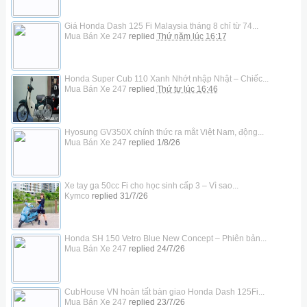
Giá Honda Dash 125 Fi Malaysia tháng 8 chỉ từ 74...
Mua Bán Xe 247
replied
Thứ năm lúc 16:17
Honda Super Cub 110 Xanh Nhớt nhập Nhật – Chiếc...
Mua Bán Xe 247
replied
Thứ tư lúc 16:46
Hyosung GV350X chính thức ra mắt Việt Nam, động...
Mua Bán Xe 247
replied
1/8/26
Xe tay ga 50cc Fi cho học sinh cấp 3 – Vì sao...
Kymco
replied
31/7/26
Honda SH 150 Vetro Blue New Concept – Phiên bản...
Mua Bán Xe 247
replied
24/7/26
CubHouse VN hoàn tất bàn giao Honda Dash 125Fi...
Mua Bán Xe 247
replied
23/7/26