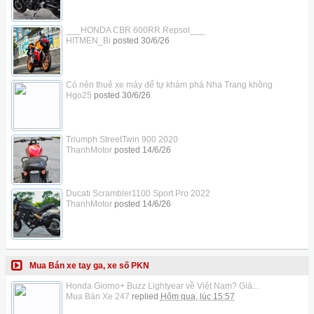
___HONDA CBR 600RR Repsol___
HITMEN_Bi
posted
30/6/26
Có nên thuê xe máy để tự khám phá Nha Trang không
Hgo25
posted
30/6/26
Triumph StreetTwin 900 2020
ThanhMotor
posted
14/6/26
Ducati Scrambler1100 Sport Pro 2022
ThanhMotor
posted
14/6/26
Mua Bán xe tay ga, xe số PKN
Honda Giorno+ Buzz Lightyear về Việt Nam? Giá...
Mua Bán Xe 247
replied
Hôm qua, lúc 15:57