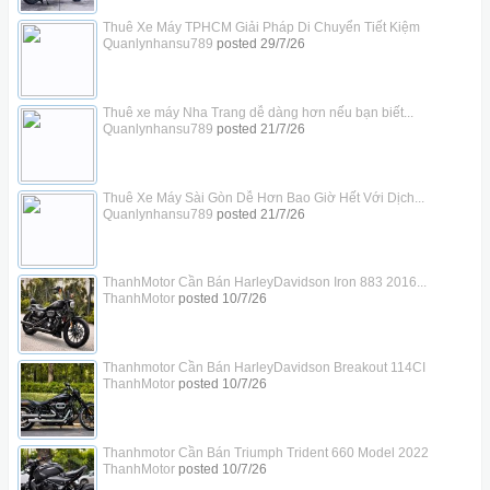
Thuê Xe Máy TPHCM Giải Pháp Di Chuyển Tiết Kiệm
Quanlynhansu789
posted
29/7/26
Thuê xe máy Nha Trang dễ dàng hơn nếu bạn biết...
Quanlynhansu789
posted
21/7/26
Thuê Xe Máy Sài Gòn Dễ Hơn Bao Giờ Hết Với Dịch...
Quanlynhansu789
posted
21/7/26
ThanhMotor Cần Bán HarleyDavidson Iron 883 2016...
ThanhMotor
posted
10/7/26
Thanhmotor Cần Bán HarleyDavidson Breakout 114CI
ThanhMotor
posted
10/7/26
Thanhmotor Cần Bán Triumph Trident 660 Model 2022
ThanhMotor
posted
10/7/26