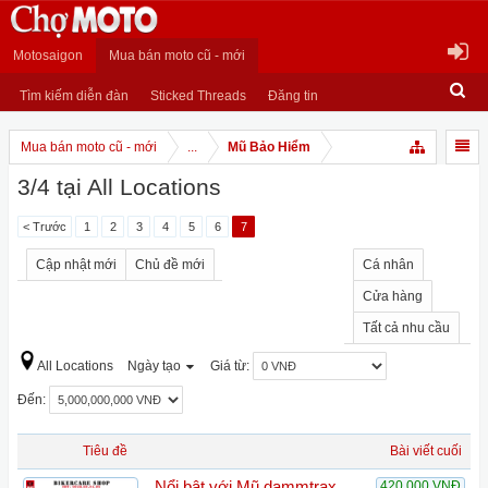
Motosaigon
Mua bán moto cũ - mới
Tìm kiếm diễn đàn
Sticked Threads
Đăng tin
Mua bán moto cũ - mới
...
Mũ Bảo Hiểm
3/4 tại All Locations
< Trước
1
2
3
4
5
6
7
Cập nhật mới
Chủ đề mới
Cá nhân
Cửa hàng
Tất cả nhu cầu
All Locations
Ngày tạo
Giá từ:
Đến:
Tiêu đề
Bài viết cuối
Nổi bật với Mũ dammtrax
420,000 VNĐ