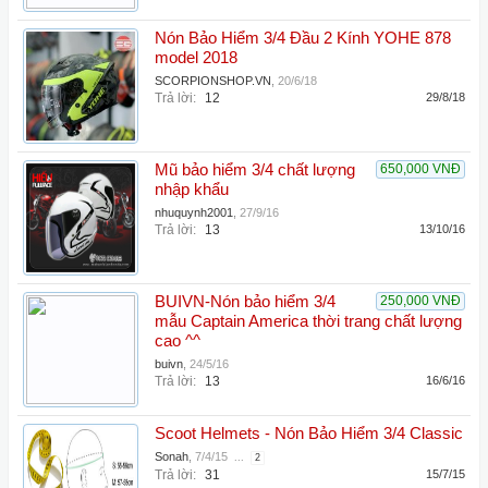
Nón Bảo Hiểm 3/4 Đầu 2 Kính YOHE 878
model 2018
SCORPIONSHOP.VN
,
20/6/18
Trả lời:
12
29/8/18
Mũ bảo hiểm 3/4 chất lượng
650,000 VNĐ
nhập khẩu
nhuquynh2001
,
27/9/16
Trả lời:
13
13/10/16
BUIVN-Nón bảo hiểm 3/4
250,000 VNĐ
mẫu Captain America thời trang chất lượng
cao ^^
buivn
,
24/5/16
Trả lời:
13
16/6/16
Scoot Helmets - Nón Bảo Hiểm 3/4 Classic
Sonah
,
7/4/15
...
2
Trả lời:
31
15/7/15