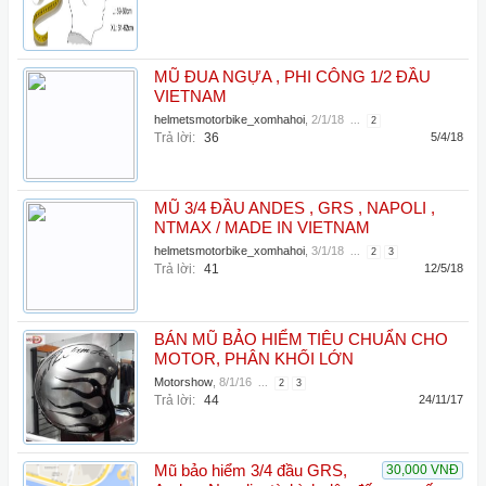
MŨ ĐUA NGỰA , PHI CÔNG 1/2 ĐẦU
VIETNAM
helmetsmotorbike_xomhahoi
,
2/1/18
...
2
Trả lời:
36
5/4/18
MŨ 3/4 ĐẦU ANDES , GRS , NAPOLI ,
NTMAX / MADE IN VIETNAM
helmetsmotorbike_xomhahoi
,
3/1/18
...
2
3
Trả lời:
41
12/5/18
BÁN MŨ BẢO HIỂM TIÊU CHUẨN CHO
MOTOR, PHÂN KHỐI LỚN
Motorshow
,
8/1/16
...
2
3
Trả lời:
44
24/11/17
Mũ bảo hiểm 3/4 đầu GRS,
30,000 VNĐ