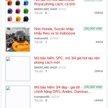
Royal phong cách, cá tính
BIKERCARE SHOP
,
8/7/16
Trả lời:
6
23/9/16
Nón Honda, Suzuki nhập
200,000 VNĐ
khẩu theo xe từ Indonesia
nhahome93
,
15/3/19
Trả lời:
7
5/4/19
Mũ bảo hiểm SPC, mũ 3/4 giá hot tạo nên
phong cách mới
BIKERCARE SHOP
,
8/7/16
Trả lời:
7
23/9/16
Mũ bảo hiểm 3/4 đẹp - giá tốt -
200,000 VNĐ
chính hãng GRS, Andes, Damtrax...
truongluan90
,
26/2/16
Trả lời:
9
14/4/16