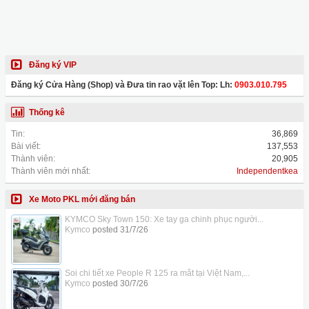
Đăng ký VIP
Đăng ký Cửa Hàng (Shop) và Đưa tin rao vặt lên Top: Lh:
0903.010.795
Thống kê
Tin:
36,869
Bài viết:
137,553
Thành viên:
20,905
Thành viên mới nhất:
Independentkea
Xe Moto PKL mới đăng bán
KYMCO Sky Town 150: Xe tay ga chinh phục người...
Kymco
posted
31/7/26
Soi chi tiết xe People R 125 ra mắt tại Việt Nam,...
Kymco
posted
30/7/26