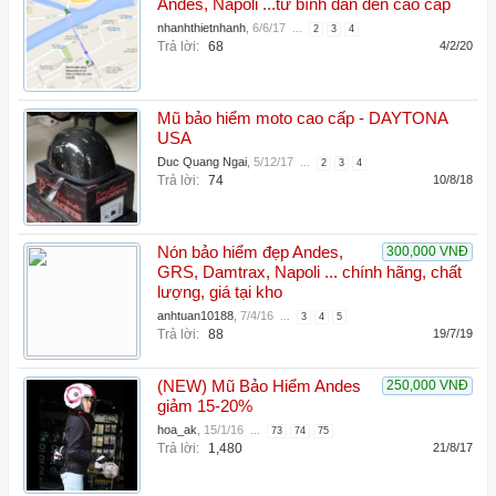
Andes, Napoli ...từ bình dân đến cao cấp
nhanhthietnhanh
,
6/6/17
...
2
3
4
Trả lời:
68
4/2/20
Mũ bảo hiểm moto cao cấp - DAYTONA
USA
Duc Quang Ngai
,
5/12/17
...
2
3
4
Trả lời:
74
10/8/18
Nón bảo hiểm đẹp Andes,
300,000 VNĐ
GRS, Damtrax, Napoli ... chính hãng, chất
lượng, giá tại kho
anhtuan10188
,
7/4/16
...
3
4
5
Trả lời:
88
19/7/19
(NEW) Mũ Bảo Hiểm Andes
250,000 VNĐ
giảm 15-20%
hoa_ak
,
15/1/16
...
73
74
75
Trả lời:
1,480
21/8/17